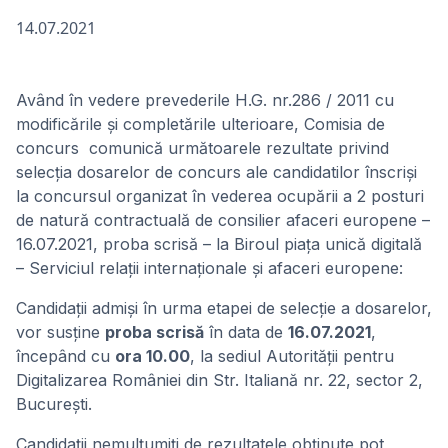
14.07.2021
Având în vedere prevederile H.G. nr.286 / 2011 cu
modificările și completările ulterioare, Comisia de
concurs comunică următoarele rezultate privind
selecţia dosarelor de concurs ale candidatilor înscriși
la concursul organizat în vederea ocupării a 2 posturi
de natură contractuală de consilier afaceri europene –
16.07.2021, proba scrisă – la Biroul piața unică digitală
– Serviciul relații internaționale și afaceri europene:
Candidaţii admişi în urma etapei de selecție a dosarelor,
vor susţine
proba scrisă
în data de
16.07.2021
,
începând cu
ora 10.00
, la sediul Autorității pentru
Digitalizarea României din Str. Italiană nr. 22, sector 2,
București.
Candidații nemulţumiți de rezultatele obţinute pot