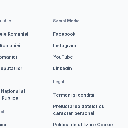
i utile
Social Media
ele Romaniei
Facebook
 Romaniei
Instagram
omaniei
YouTube
eputatilor
Linkedin
Legal
 Național al
Termeni şi condiții
r Publice
Prelucrarea datelor cu
nal
caracter personal
nice
Politica de utilizare Cookie-