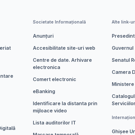
Societate Informațională
Alte link-ur
Anunțuri
Presedint
eriat
Accesibilitate site-uri web
Guvernul
Centre de date. Arhivare
Senatul R
electronica
Camera D
entare
Comert electronic
Ministere
eBanking
Catalogul
Identificare la distanta prin
Serviciilo
mijloace video
Internațio
Lista auditorilor IT
igitalǎ
Ghișee U
Marcare temporalǎ