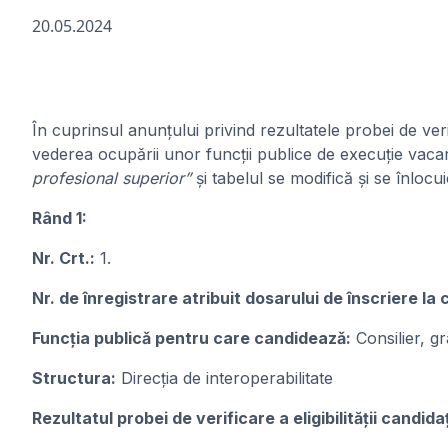
20.05.2024
În cuprinsul anunțului privind rezultatele probei de veri
vederea ocupării unor funcții publice de execuție vacant
profesional superior”
și tabelul se modifică și se înlocu
Rând 1:
Nr. Crt.:
1.
Nr. de înregistrare atribuit dosarului de înscriere la
Funcţia publicǎ pentru care candideazǎ:
Consilier, g
Structura:
Direcția de interoperabilitate
Rezultatul probei de verificare a eligibilității candidaț