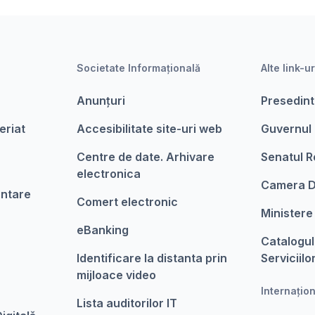
Societate Informațională
Alte link-ur
Anunțuri
Presedint
eriat
Accesibilitate site-uri web
Guvernul
Centre de date. Arhivare
Senatul R
electronica
Camera D
entare
Comert electronic
Ministere
eBanking
Catalogul
Identificare la distanta prin
Serviciilo
mijloace video
Internațio
Lista auditorilor IT