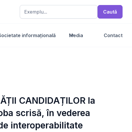
Societate informațională
Media
Contact
TĂȚII CANDIDAȚILOR la
oba scrisă, în vederea
de interoperabilitate