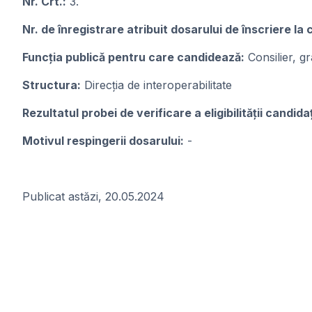
Nr. Crt.:
3.
Nr. de înregistrare atribuit dosarului de înscriere la
Funcţia publicǎ pentru care candideazǎ:
Consilier, g
Structura:
Direcția de interoperabilitate
Rezultatul probei de verificare a eligibilității candidaț
Motivul respingerii dosarului:
-
Publicat astăzi, 20.05.2024