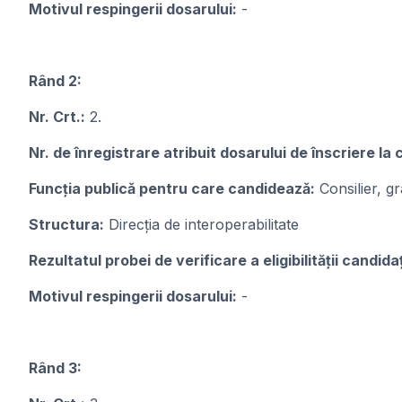
Motivul respingerii dosarului:
-
Rând 2:
Nr. Crt.:
2.
Nr. de înregistrare atribuit dosarului de înscriere la
Funcţia publicǎ pentru care candideazǎ:
Consilier, g
Structura:
Direcția de interoperabilitate
Rezultatul probei de verificare a eligibilității candidaț
Motivul respingerii dosarului:
-
Rând 3: