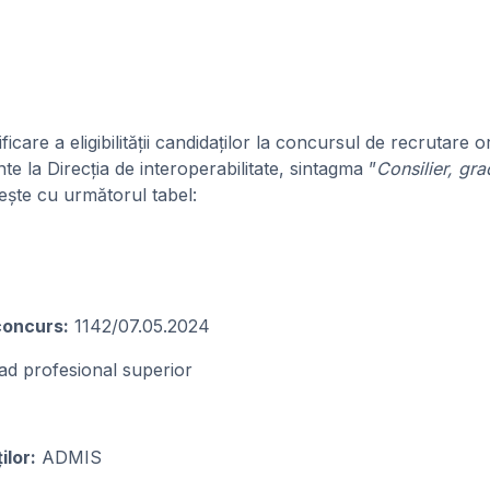
ficare a eligibilității candidaților la concursul de recrutare
e la Direcția de interoperabilitate, sintagma ”
Consilier, gra
iește cu următorul tabel:
 concurs:
1142/07.05.2024
rad profesional superior
ilor:
ADMIS