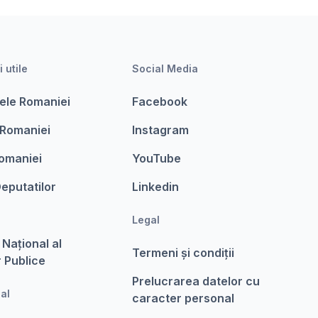
i utile
Social Media
ele Romaniei
Facebook
 Romaniei
Instagram
omaniei
YouTube
eputatilor
Linkedin
Legal
 Național al
Termeni şi condiții
r Publice
Prelucrarea datelor cu
nal
caracter personal