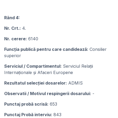
Rând 4:
Nr. Crt.:
4.
Nr. cerere:
6140
Funcţia publicǎ pentru care candideazǎ:
Consilier
superior
Serviciul / Compartimentul:
Serviciul Relații
Internaționale și Afaceri Europene
Rezultatul selecţiei dosarelor:
ADMIS
Observatii / Motivul respingerii dosarului:
-
Punctaj probă scrisă:
653
Punctaj Probă interviu:
843