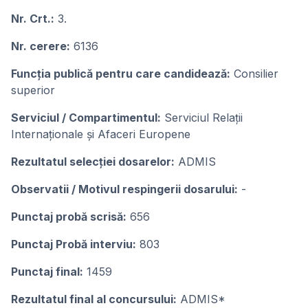
Nr. Crt.:
3.
Nr. cerere:
6136
Funcţia publicǎ pentru care candideazǎ:
Consilier
superior
Serviciul / Compartimentul:
Serviciul Relații
Internaționale și Afaceri Europene
Rezultatul selecţiei dosarelor:
ADMIS
Observatii / Motivul respingerii dosarului:
-
Punctaj probă scrisă:
656
Punctaj Probă interviu:
803
Punctaj final:
1459
Rezultatul final al concursului:
ADMIS*