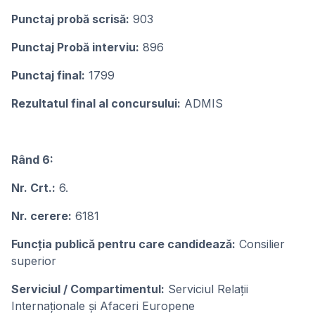
Punctaj probă scrisă:
903
Punctaj Probă interviu:
896
Punctaj final:
1799
Rezultatul final al concursului:
ADMIS
Rând 6:
Nr. Crt.:
6.
Nr. cerere:
6181
Funcţia publicǎ pentru care candideazǎ:
Consilier
superior
Serviciul / Compartimentul:
Serviciul Relații
Internaționale și Afaceri Europene