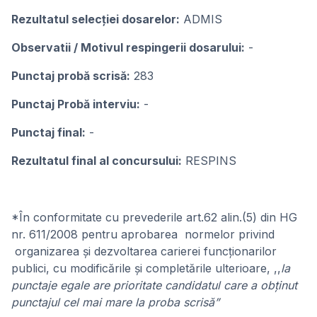
Rezultatul selecţiei dosarelor:
ADMIS
Observatii / Motivul respingerii dosarului:
-
Punctaj probă scrisă:
283
Punctaj Probă interviu:
-
Punctaj final:
-
Rezultatul final al concursului:
RESPINS
*În conformitate cu prevederile art.62 alin.(5) din HG
nr. 611/2008 pentru aprobarea normelor privind
organizarea și dezvoltarea carierei funcționarilor
publici, cu modificările şi completările ulterioare, ,,
la
punctaje egale are prioritate candidatul care a obținut
punctajul cel mai mare la proba scrisă”