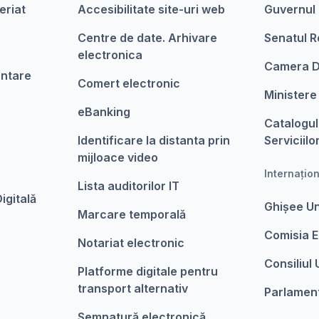
eriat
Accesibilitate site-uri web
Guvernul
Centre de date. Arhivare
Senatul R
electronica
Camera D
entare
Comert electronic
Ministere
eBanking
Catalogul
Identificare la distanta prin
Serviciilo
mijloace video
Internațio
Lista auditorilor IT
igitalǎ
Ghișee U
Marcare temporalǎ
Comisia 
Notariat electronic
Consiliul
Platforme digitale pentru
transport alternativ
Parlamen
Semnatură electronică,