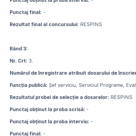
Punctaj obținut la proba interviu:
-
Punctaj final:
-
Rezultat final al concursului:
RESPINS
Rând 3:
Nr. Crt:
3.
Numărul de înregistrare atribuit dosarului de înscrie
Funcția publică:
Șef serviciu, Serviciul Programe, Eva
Rezultatul probei de selecție a dosarelor:
RESPINS
Punctaj obținut la proba scrisă:
-
Punctaj obținut la proba interviu:
-
Punctaj final:
-