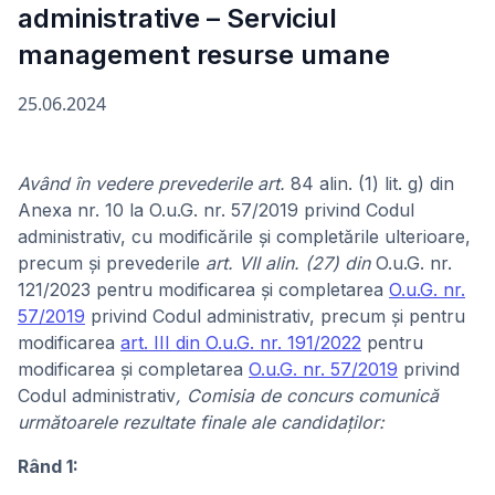
administrative – Serviciul
management resurse umane
25.06.2024
Având în vedere prevederile art.
84 alin. (1) lit. g) din
Anexa nr. 10 la O.u.G. nr. 57/2019 privind Codul
administrativ, cu modificările și completările ulterioare,
precum și prevederile
art. VII alin. (27) din
O.u.G. nr.
121/2023 pentru modificarea și completarea
O.u.G. nr.
57/2019
privind Codul administrativ, precum şi pentru
modificarea
art. III din O.u.G. nr. 191/2022
pentru
modificarea și completarea
O.u.G. nr. 57/2019
privind
Codul administrativ
, Comisia de concurs comunică
următoarele rezultate finale ale candidaților:
Rând 1: