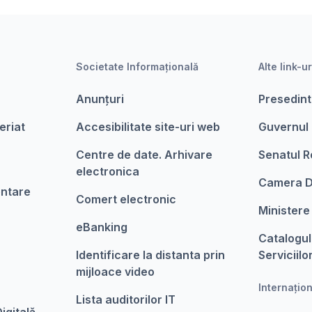
Societate Informațională
Alte link-ur
Anunțuri
Presedint
eriat
Accesibilitate site-uri web
Guvernul
Centre de date. Arhivare
Senatul R
electronica
Camera D
entare
Comert electronic
Ministere
eBanking
Catalogul
Identificare la distanta prin
Serviciilo
mijloace video
Internațio
Lista auditorilor IT