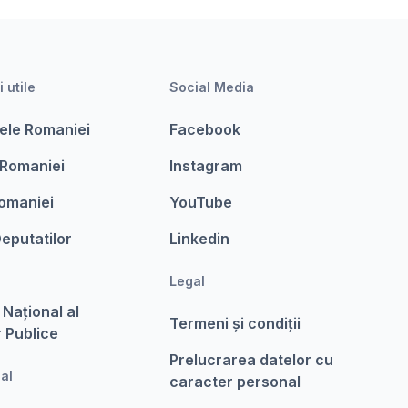
i utile
Social Media
ele Romaniei
Facebook
 Romaniei
Instagram
omaniei
YouTube
eputatilor
Linkedin
Legal
 Național al
Termeni şi condiții
r Publice
Prelucrarea datelor cu
nal
caracter personal