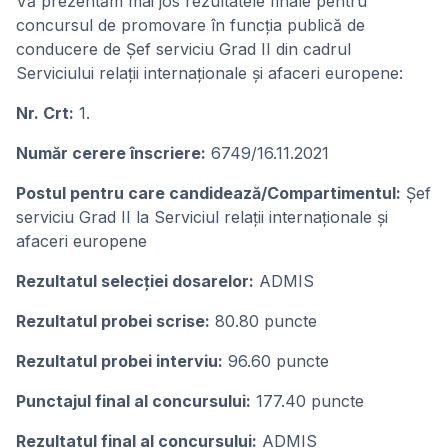
Vă prezentăm mai jos rezultatele finale pentru
concursul de promovare în funcția publică de
conducere de Șef serviciu Grad II din cadrul
Serviciului relații internaționale și afaceri europene:
Nr. Crt:
1.
Număr cerere înscriere:
6749/16.11.2021
Postul pentru care candidează/Compartimentul:
Șef
serviciu Grad II la Serviciul relații internaționale și
afaceri europene
Rezultatul selecţiei dosarelor:
ADMIS
Rezultatul probei scrise:
80.80 puncte
Rezultatul probei interviu:
96.60 puncte
Punctajul final al concursului:
177.40 puncte
Rezultatul final al concursului:
ADMIS