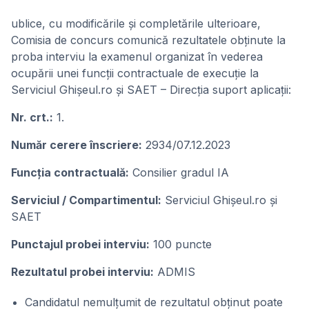
ublice, cu modificările și completările ulterioare,
Comisia de concurs comunică rezultatele obținute la
proba interviu la examenul organizat în vederea
ocupării unei funcții contractuale de execuție la
Serviciul Ghișeul.ro și SAET – Direcția suport aplicații:
Nr. crt.:
1.
Număr cerere înscriere:
2934/07.12.2023
Funcţia contractuală:
Consilier gradul IA
Serviciul / Compartimentul:
Serviciul Ghișeul.ro și
SAET
Punctajul probei interviu:
100 puncte
Rezultatul probei interviu:
ADMIS
Candidatul nemulţumit de rezultatul obţinut poate