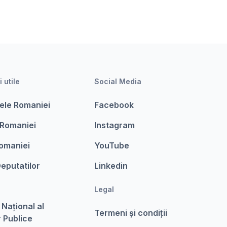
i utile
Social Media
ele Romaniei
Facebook
 Romaniei
Instagram
omaniei
YouTube
eputatilor
Linkedin
Legal
 Național al
Termeni şi condiții
r Publice