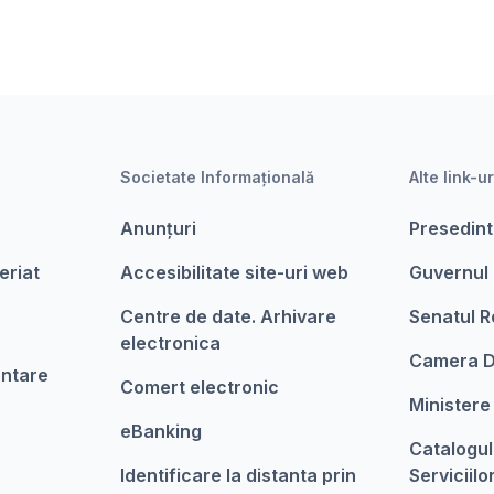
Societate Informațională
Alte link-ur
Anunțuri
Presedint
eriat
Accesibilitate site-uri web
Guvernul
Centre de date. Arhivare
Senatul R
electronica
Camera D
entare
Comert electronic
Ministere
eBanking
Catalogul
Identificare la distanta prin
Serviciilo