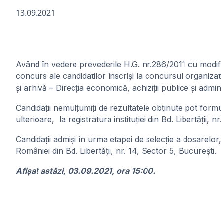
13.09.2021
Având în vedere prevederile H.G. nr.286/2011 cu modifi
concurs ale candidatilor înscriși la concursul organizat
și arhivă – Direcția economică, achiziții publice și admi
Candidații nemulţumiți de rezultatele obţinute pot formu
ulterioare, la registratura instituției din Bd. Libertății, n
Candidaţii admişi în urma etapei de selecție a dosarelor
României din Bd. Libertății, nr. 14, Sector 5, București.
Afișat astăzi, 03.09.2021, ora 15:00.