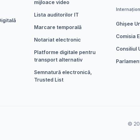
mijloace video
Internațio
Lista auditorilor IT
igitalǎ
Ghișee U
Marcare temporalǎ
Comisia 
Notariat electronic
Consiliul
Platforme digitale pentru
transport alternativ
Parlamen
Semnatură electronică,
Trusted List
© 202