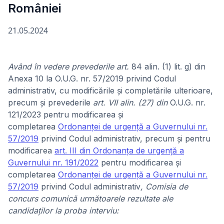
României
21.05.2024
Având în vedere prevederile art.
84 alin. (1) lit. g) din
Anexa 10 la O.U.G. nr. 57/2019 privind Codul
administrativ, cu modificările și completările ulterioare,
precum și prevederile
art. VII alin. (27) din
O.U.G. nr.
121/2023 pentru modificarea şi
completarea
Ordonanţei de urgenţă a Guvernului nr.
57/2019
privind Codul administrativ, precum şi pentru
modificarea
art. III din Ordonanţa de urgenţă a
Guvernului nr. 191/2022
pentru modificarea şi
completarea
Ordonanţei de urgenţă a Guvernului nr.
57/2019
privind Codul administrativ
, Comisia de
concurs comunică următoarele rezultate ale
candidaților la proba interviu: