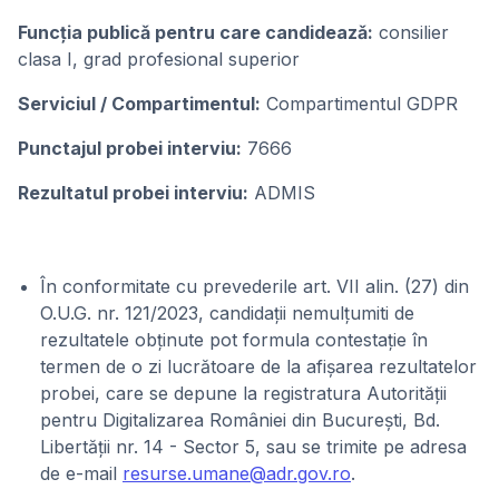
Funcţia publicǎ pentru care candideazǎ:
consilier
clasa I, grad profesional superior
Serviciul / Compartimentul:
Compartimentul GDPR
Punctajul probei interviu:
7666
Rezultatul probei interviu:
ADMIS
În conformitate cu prevederile art. VII alin. (27) din
O.U.G. nr. 121/2023, candidații nemulțumiti de
rezultatele obținute pot formula contestație în
termen de o zi lucrătoare de la afișarea rezultatelor
probei, care se depune la registratura Autorității
pentru Digitalizarea României din București, Bd.
Libertății nr. 14 - Sector 5, sau se trimite pe adresa
de e-mail
resurse.umane@adr.gov.ro
.