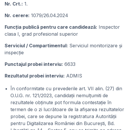
Nr. Crt.:
1.
Nr. cerere:
1079/26.04.2024
Funcţia publicǎ pentru care candideazǎ:
Inspector
clasa I, grad profesional superior
Serviciul / Compartimentul:
Serviciul monitorizare și
inspecție
Punctajul probei interviu:
6633
Rezultatul probei interviu:
ADMIS
În conformitate cu prevederile art. VII alin. (27) din
O.U.G. nr. 121/2023, candidații nemulțumiti de
rezultatele obținute pot formula contestație în
termen de o zi lucrătoare de la afișarea rezultatelor
probei, care se depune la registratura Autorității
pentru Digitalizarea României din București, Bd.