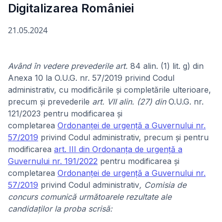
Digitalizarea României
21.05.2024
Având în vedere prevederile art.
84 alin. (1) lit. g) din
Anexa 10 la O.U.G. nr. 57/2019 privind Codul
administrativ, cu modificările și completările ulterioare,
precum și prevederile
art. VII alin. (27) din
O.U.G. nr.
121/2023 pentru modificarea şi
completarea
Ordonanţei de urgenţă a Guvernului nr.
57/2019
privind Codul administrativ, precum şi pentru
modificarea
art. III din Ordonanţa de urgenţă a
Guvernului nr. 191/2022
pentru modificarea şi
completarea
Ordonanţei de urgenţă a Guvernului nr.
57/2019
privind Codul administrativ
, Comisia de
concurs comunică următoarele rezultate ale
candidaților la proba scrisă: