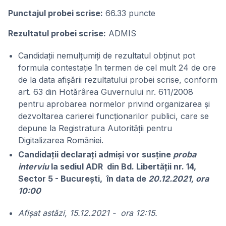
Punctajul probei scrise:
66.33 puncte
Rezultatul probei scrise:
ADMIS
Candidaţii nemulţumiţi de rezultatul obţinut pot
formula contestaţie în termen de cel mult 24 de ore
de la data afişării rezultatului probei scrise, conform
art. 63 din Hotărârea Guvernului nr. 611/2008
pentru aprobarea normelor privind organizarea și
dezvoltarea carierei funcționarilor publici, care se
depune la Registratura Autorității pentru
Digitalizarea României.
Candidații declarați admiși vor susţine
proba
interviu
la sediul ADR
din Bd. Libertății nr. 14,
Sector 5 - Bucureşti, în data de
20.12.2021, ora
10:00
Afişat astăzi, 15.12.2021 - ora 12:15.