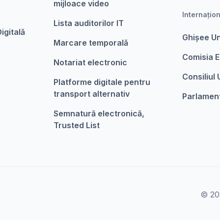
mijloace video
Internațio
Lista auditorilor IT
igitalǎ
Ghișee U
Marcare temporalǎ
Comisia 
Notariat electronic
Consiliul
Platforme digitale pentru
transport alternativ
Parlamen
Semnatură electronică,
Trusted List
© 202