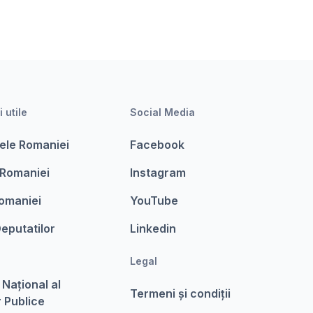
i utile
Social Media
ele Romaniei
Facebook
 Romaniei
Instagram
omaniei
YouTube
eputatilor
Linkedin
Legal
 Național al
Termeni şi condiții
r Publice