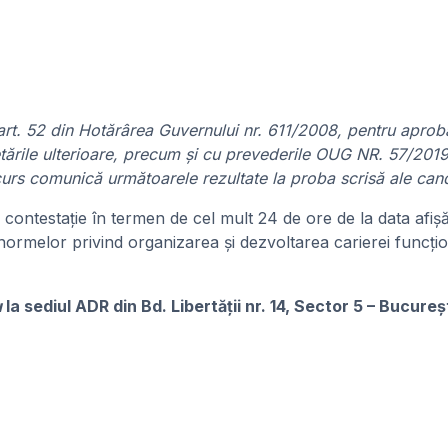
și art. 52 din Hotărârea Guvernului nr. 611/2008, pentru apr
letările ulterioare, precum și cu prevederile OUG NR. 57/2019
curs comunică următoarele rezultate la proba scrisă ale candi
 contestaţie în termen de cel mult 24 de ore de la data afişăr
melor privind organizarea și dezvoltarea carierei funcțion
u
la sediul ADR
din Bd. Libertății nr. 14, Sector 5 – Bucure