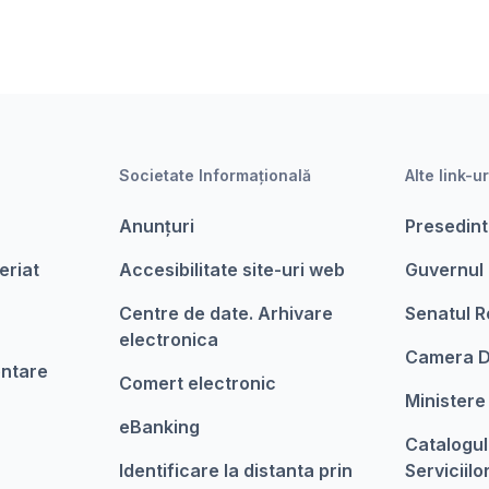
Societate Informațională
Alte link-ur
Anunțuri
Presedint
eriat
Accesibilitate site-uri web
Guvernul
Centre de date. Arhivare
Senatul R
electronica
Camera D
entare
Comert electronic
Ministere
eBanking
Catalogul
Identificare la distanta prin
Serviciilo