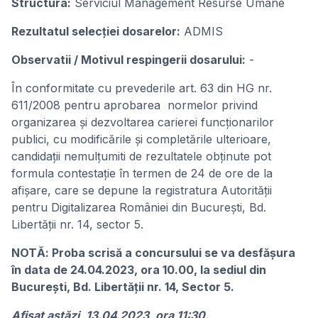
Structura:
Serviciul Management Resurse Umane
Rezultatul selecţiei dosarelor:
ADMIS
Observatii / Motivul respingerii dosarului:
-
În conformitate cu prevederile art. 63 din HG nr.
611/2008 pentru aprobarea normelor privind
organizarea și dezvoltarea carierei funcționarilor
publici, cu modificările şi completările ulterioare,
candidații nemulțumiti de rezultatele obținute pot
formula contestație în termen de 24 de ore de la
afișare, care se depune la registratura Autorității
pentru Digitalizarea României din București, Bd.
Libertății nr. 14, sector 5.
NOTĂ: Proba scrisă a concursului se va desfășura
în data de 24.04.2023, ora 10.00, la sediul din
București, Bd. Libertății nr. 14, Sector 5.
Afişat astăzi, 13.04.2023, ora 11:30.