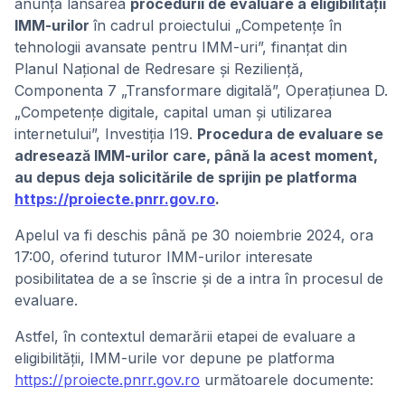
anunță lansarea
procedurii de evaluare a eligibilității
IMM-urilor
în cadrul proiectului „Competențe în
tehnologii avansate pentru IMM-uri”, finanțat din
Planul Național de Redresare și Reziliență,
Componenta 7 „Transformare digitală”, Operațiunea D.
„Competențe digitale, capital uman și utilizarea
internetului”, Investiția I19.
Procedura de evaluare se
adresează IMM-urilor care, până la acest moment,
au depus deja solicitările de sprijin pe platforma
https://proiecte.pnrr.gov.ro
.
Apelul va fi deschis până pe 30 noiembrie 2024, ora
17:00, oferind tuturor IMM-urilor interesate
posibilitatea de a se înscrie și de a intra în procesul de
evaluare.
Astfel, în contextul demarării etapei de evaluare a
eligibilității, IMM-urile vor depune pe platforma
https://proiecte.pnrr.gov.ro
următoarele documente: