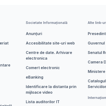
Societate Informațională
Alte link-ur
Anunțuri
Presedint
eriat
Accesibilitate site-uri web
Guvernul
Centre de date. Arhivare
Senatul R
electronica
Camera D
entare
Comert electronic
Ministere
eBanking
Catalogul
Identificare la distanta prin
Serviciilo
mijloace video
Internațio
Lista auditorilor IT