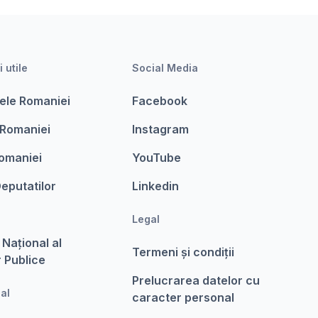
i utile
Social Media
ele Romaniei
Facebook
 Romaniei
Instagram
omaniei
YouTube
eputatilor
Linkedin
Legal
 Național al
Termeni şi condiții
r Publice
Prelucrarea datelor cu
nal
caracter personal